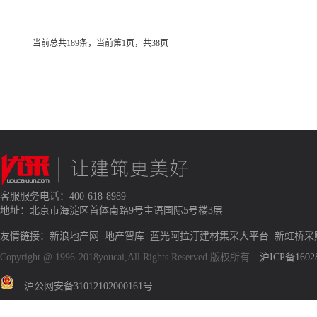
当前总共
189
条，当前第
1
页，共
38
页
客服服务电话：400-618-8989
地址：北京市海淀区首体南路9号主语国际5号楼3层
友情链接：
新浪地产网
地产智库
蓝光阿拉汀建材集采大平台
新虹桥采
Copyright @ 1996-2018youcai,All Rights Reserved 版权所有
沪ICP备1602
沪公网安备31012102000161号