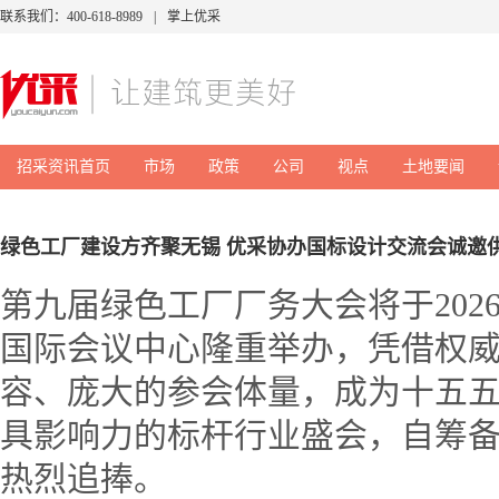
联系我们：400-618-8989
|
掌上优采
招采资讯首页
市场
政策
公司
视点
土地要闻
绿色工厂建设方齐聚无锡 优采协办国标设计交流会诚邀
第九届绿色工厂厂务大会将于2026
国际会议中心隆重举办，凭借权
容、庞大的参会体量，成为十五
具影响力的标杆行业盛会，自筹
热烈追捧。