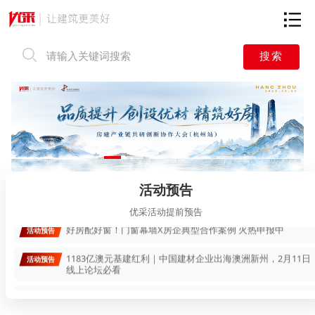
搜索
绿链行动 低碳新材
活动预告
澳标、渠道、本地化——解码中国建材出海澳洲实战攻略
活动预告
活动预告
速报名！建材企业出海中东的文化战略与市场洞察闭门交流
活动预告
会
优采活动提前预告
好房配好窗！门窗幕墙X房企典型合作案例 火热申报中
活动预告
1183亿澳元基建红利｜中国建材企业出海澳洲新州，2月11日
活动预告
线上论坛必看
掘金新疆，联动中亚｜解密房地产与门窗幕墙产业的协同新
活动预告
机遇