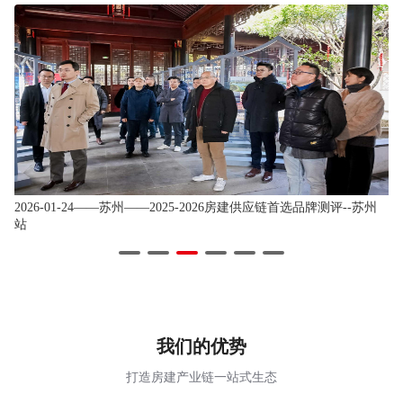
州
2026-01-24——苏州——2025-2026房建供应链首选品牌测评--苏州
2
站
站
我们的优势
打造房建产业链一站式生态