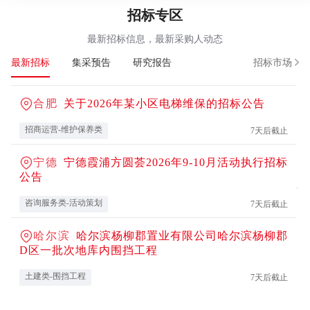
招标专区
2026房建供应链Top500首选品牌测评预申报启动
活动预告
最新招标信息，最新采购人动态
2026房建供应链TOP500首选品牌测评珠海评审会
活动预告
最新招标
集采预告
研究报告
招标市场
【精筑匠心好房 优采新质好材——供应链创新协作大会·北京
活动预告
站
合肥
关于2026年某小区电梯维保的招标公告
“产品精耕 新质生长”2025年中国住房租赁产品力峰会
活动预告
招商运营-维护保养类
7天后截止
创新平台走进良信股份 暨“好房子”智慧用电调研交流会
活动预告
宁德
宁德霞浦方圆荟2026年9-10月活动执行招标
公告
咨询服务类-活动策划
7天后截止
哈尔滨
哈尔滨杨柳郡置业有限公司哈尔滨杨柳郡
D区一批次地库内围挡工程
土建类-围挡工程
7天后截止