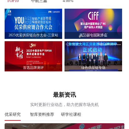
TOP10
中航三鑫
4.00%
2025优采供应链合作大会-三亚站
第55届中国家博会
首选品牌测评
绿色供应链专场
最新资讯
实时更新行业动态，助力把握市场先机
优采研究
智库资料推荐
研学社课程