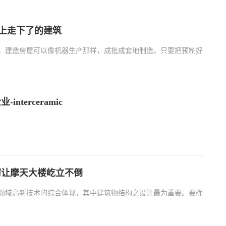
线上走下了的建筑
，建造房屋可以像机器生产那样，成批成套地制造。只要把预制好的房屋
terceramic
何让摩天大楼屹立不倒
领域高新技术的综合体现，其中建筑物结构之设计最为重要。要确保安全