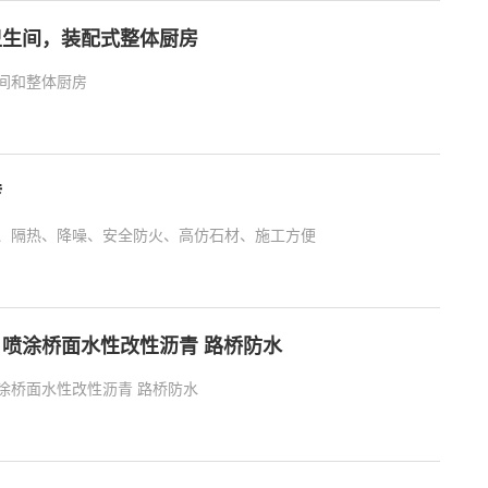
卫生间，装配式整体厨房
间和整体厨房
砖
、隔热、降噪、安全防火、高仿石材、施工方便
料 喷涂桥面水性改性沥青 路桥防水
喷涂桥面水性改性沥青 路桥防水