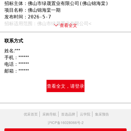
招标主体：佛山市绿晟置业有限公司(佛山锦海棠)
项目名称：佛山锦海棠一期
发布时间：2026-5-7
招标适用范围：佛山市绿晟置业有限公司< 
查看全文
联系方式
姓名:***
手机：******
电话：******
邮箱：******
查看全文，请登录
优采首页
采购导航
首选品牌
云学院
集采预告
沪ICP备16028066号-2