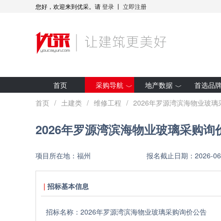
您好，欢迎来到优采。请
登录
丨
立即注册
首页
采购导航
地产数据
首选品
最新招标
房企拿地
首页
/
土建类
/
维修工程
/
2026年罗源湾滨海物业玻
集采预告
项目开工
2026年罗源湾滨海物业玻璃采购询
采购人动态
全装修项目
优采·世纪金源
研究报告
项目所在地：
福州
报名截止日期：
2026-06
优采·G50
招标基本信息
招标名称：
2026年罗源湾滨海物业玻璃采购询价公告