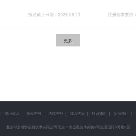
报名截止日期：2026-08-11
注册资本要求
更多
使用帮助
版权声明
法律声明
加入优采
联系我们
新浪地产
北京中房研协信息技术有限公司 北京市海淀区首体南路9号主语国际5号楼3层