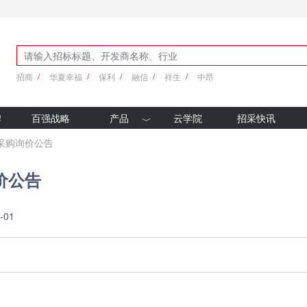
招商
华夏幸福
保利
融信
祥生
中昂
牌
百强战略
产品
云学院
招采快讯
优采产品库
璃采购询价公告
新科技
价公告
-01