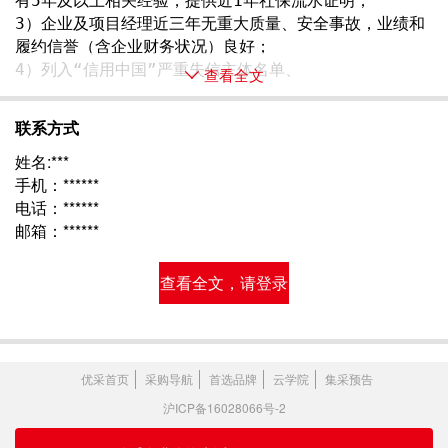
有5年及以上相关经验，提供近1年社保流水证明；
3）企业及项目经理近三年无重大质量、安全事故，业绩和
履约信誉（含企业财务状况）良好；
4）列入“信用中国”严重失信主体名单、 
查看全文
联系方式
姓名:***
手机：******
电话：******
邮箱：******
查看全文，请登录
优采首页
采购导航
首选品牌
云学院
集采预告
沪ICP备16028066号-2