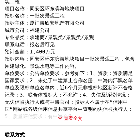
观工程
项目名称：同安区环东滨海地块项目
招标名称：一批次景观工程
招标主体：厦门海欣安地产有限公司
城市公司：福建公司
专业品类：承建商/景观类/景观类/景观
联系电话：报名后可见
预计金额：1,400万元
招标内容：同安区环东滨海地块项目一批次景观工程，包含
园建绿化、景观水电等工作内容。
单位要求：公告单位要求，参考如下：1、资质：资质满足
国家要求；2、未处于中建禁止合作名册、中海内部黑名单
单位及限标单位名单内，近6个月无非投标地区新评不合格
记录；3、联合体投标人：不允许；4、失信及诉讼情况：
无失信被执行人或与中海官司；投标人不属于在“信用中
国”网站或各级信用信息共享平台中查明的失信被执行人；
5、质量评估要求：有中海合作 
查看全文
联系方式