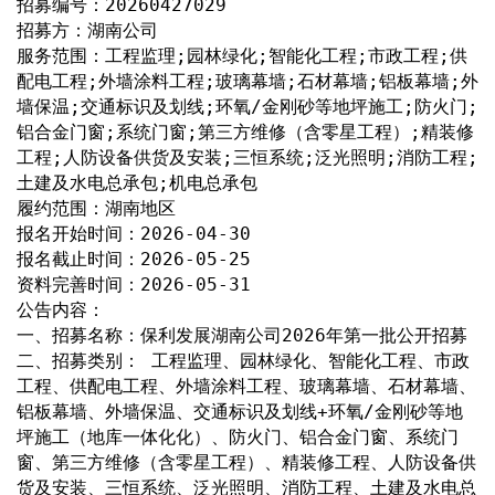
招募编号：20260427029
招募方：湖南公司
服务范围：工程监理;园林绿化;智能化工程;市政工程;供
配电工程;外墙涂料工程;玻璃幕墙;石材幕墙;铝板幕墙;外
墙保温;交通标识及划线;环氧/金刚砂等地坪施工;防火门;
铝合金门窗;系统门窗;第三方维修（含零星工程）;精装修
工程;人防设备供货及安装;三恒系统;泛光照明;消防工程;
土建及水电总承包;机电总承包
履约范围：湖南地区
报名开始时间：2026-04-30
报名截止时间：2026-05-25
资料完善时间：2026-05-31
公告内容：
一、招募名称：保利发展湖南公司2026年第一批公开招募 
二、招募类别： 工程监理、园林绿化、智能化工程、市政
工程、供配电工程、外墙涂料工程、玻璃幕墙、石材幕墙、
铝板幕墙、外墙保温、交通标识及划线+环氧/金刚砂等地
坪施工（地库一体化化）、防火门、铝合金门窗、系统门
窗、第三方维修（含零星工程）、精装修工程、人防设备供
货及安装、三恒系统、泛光照明、消防工程、土建及水电总