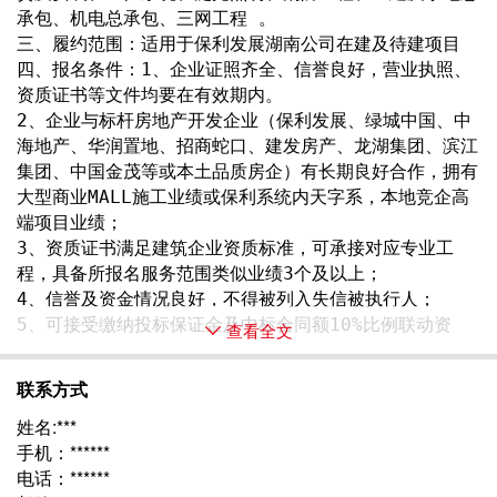
承包、机电总承包、三网工程 。
三、履约范围：适用于保利发展湖南公司在建及待建项目 
四、报名条件：1、企业证照齐全、信誉良好，营业执照、
资质证书等文件均要在有效期内。
2、企业与标杆房地产开发企业（保利发展、绿城中国、中
海地产、华润置地、招商蛇口、建发房产、龙湖集团、滨江
集团、中国金茂等或本土品质房企）有长期良好合作，拥有
大型商业MALL施工业绩或保利系统内天字系，本地竞企高
端项目业绩； 
3、资质证书满足建筑企业资质标准，可承接对应专业工
程，具备所报名服务范围类似业绩3个及以上； 
4、信誉及资金情况良好，不得被列入失信被执行人； 
5、可接受缴纳投标保证金及中标合同额10%比例联动资 
查看全文
联系方式
姓名:***
手机：******
电话：******