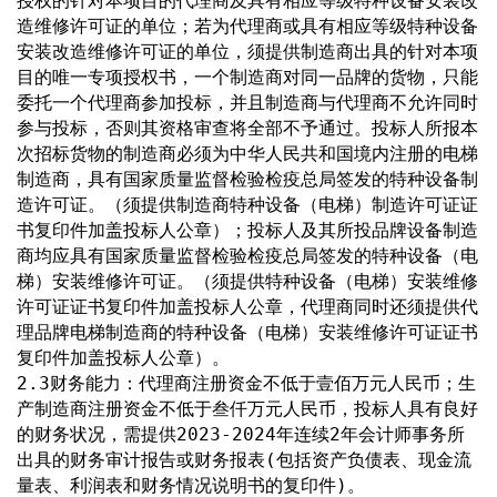
授权的针对本项目的代理商及具有相应等级特种设备安装改
造维修许可证的单位；若为代理商或具有相应等级特种设备
安装改造维修许可证的单位，须提供制造商出具的针对本项
目的唯一专项授权书，一个制造商对同一品牌的货物，只能
委托一个代理商参加投标，并且制造商与代理商不允许同时
参与投标，否则其资格审查将全部不予通过。投标人所报本
次招标货物的制造商必须为中华人民共和国境内注册的电梯
制造商，具有国家质量监督检验检疫总局签发的特种设备制
造许可证。（须提供制造商特种设备（电梯）制造许可证证
书复印件加盖投标人公章）；投标人及其所投品牌设备制造
商均应具有国家质量监督检验检疫总局签发的特种设备（电
梯）安装维修许可证。（须提供特种设备（电梯）安装维修
许可证证书复印件加盖投标人公章，代理商同时还须提供代
理品牌电梯制造商的特种设备（电梯）安装维修许可证证书
复印件加盖投标人公章）。
2.3财务能力：代理商注册资金不低于壹佰万元人民币；生
产制造商注册资金不低于叁仟万元人民币，投标人具有良好
的财务状况，需提供2023-2024年连续2年会计师事务所
出具的财务审计报告或财务报表(包括资产负债表、现金流
量表、利润表和财务情况说明书的复印件)。