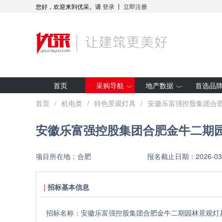
您好，欢迎来到优采。请
登录
丨
立即注册
首页
采购导航
地产数据
首选品
最新招标
房企拿地
首页
/
机电类
/
特色景观灯具
/
安徽乐富强控股集团合
集采预告
项目开工
安徽乐富强控股集团合肥金牛二期
采购人动态
全装修项目
优采·世纪金源
研究报告
项目所在地：
合肥
报名截止日期：
2026-03
优采·G50
招标基本信息
招标名称：
安徽乐富强控股集团合肥金牛二期园林景观灯