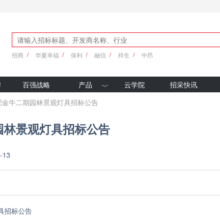
招商
华夏幸福
保利
融信
祥生
中昂
牌
百强战略
产品
云学院
招采快讯
优采产品库
肥金牛二期园林景观灯具招标公告
新科技
园林景观灯具招标公告
-13
具招标公告