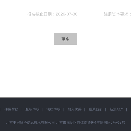
报名截止日期：2026-07-30
注册资本要求
更多
使用帮助
版权声明
法律声明
加入优采
联系我们
新浪地产
北京中房研协信息技术有限公司 北京市海淀区首体南路9号主语国际5号楼3层