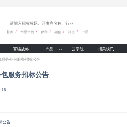
招商
华夏幸福
保利
融信
祥生
中昂
牌
百强战略
产品
云学院
招采快讯
优采产品库
安保服务外包服务招标公告
新科技
务外包服务招标公告
-16
标公告