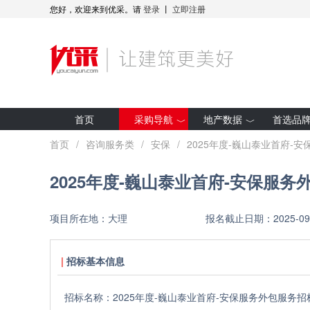
您好，欢迎来到优采。请
登录
丨
立即注册
首页
采购导航
地产数据
首选品
最新招标
房企拿地
首页
/
咨询服务类
/
安保
/
2025年度-巍山泰业首府-
集采预告
项目开工
2025年度-巍山泰业首府-安保服
采购人动态
全装修项目
优采·世纪金源
研究报告
项目所在地：
大理
报名截止日期：
2025-09
优采·G50
招标基本信息
招标名称：
2025年度-巍山泰业首府-安保服务外包服务招