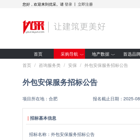
您好，欢迎来到优采。请
登录
丨
立即注册
首页
采购导航
地产数据
首选品
最新招标
房企拿地
首页
/
咨询服务类
/
安保
/
外包安保服务招标公告
集采预告
项目开工
外包安保服务招标公告
采购人动态
全装修项目
优采·世纪金源
研究报告
项目所在地：
合肥
报名截止日期：
2025-08
优采·G50
招标基本信息
招标名称：
外包安保服务招标公告