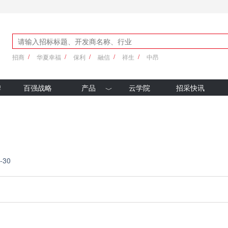
招商
华夏幸福
保利
融信
祥生
中昂
牌
百强战略
产品
云学院
招采快讯
优采产品库
新科技
-30