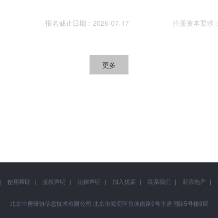
报名截止日期：2026-07-17
注册资本要求
更多
使用帮助
版权声明
法律声明
加入优采
联系我们
新浪地产
北京中房研协信息技术有限公司 北京市海淀区首体南路9号主语国际5号楼3层