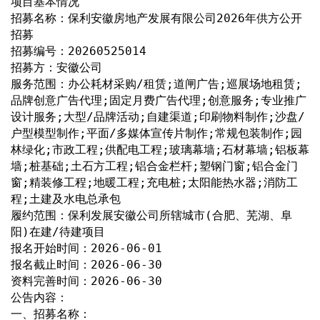
项目基本情况
招募名称：保利安徽房地产发展有限公司2026年供方公开
招募
招募编号：20260525014
招募方：安徽公司
服务范围：办公耗材采购/租赁;道闸广告;巡展场地租赁;
品牌创意广告代理;固定月费广告代理;创意服务;专业推广
设计服务;大型/品牌活动;自建渠道;印刷物料制作;沙盘/
户型模型制作;平面/多媒体宣传片制作;常规包装制作;园
林绿化;市政工程;供配电工程;玻璃幕墙;石材幕墙;铝板幕
墙;桩基础;土石方工程;铝合金栏杆;塑钢门窗;铝合金门
窗;精装修工程;地暖工程;充电桩;太阳能热水器;消防工
程;土建及水电总承包
履约范围：保利发展安徽公司所辖城市(合肥、芜湖、阜
阳)在建/待建项目
报名开始时间：2026-06-01
报名截止时间：2026-06-30
资料完善时间：2026-06-30
公告内容：
一、招募名称：