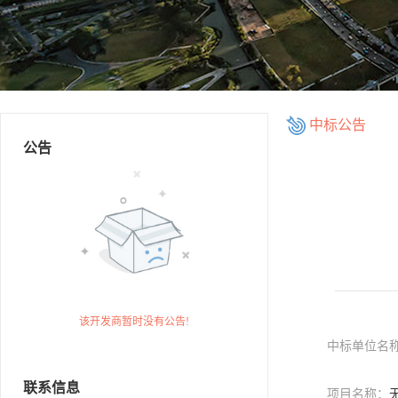
中标公告
公告
该开发商暂时没有公告!
中标单位名
联系信息
项目名称：