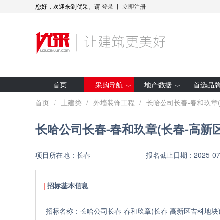
您好，欢迎来到优采。请
登录
丨
立即注册
首页
采购导航
地产数据
首选品
最新招标
房企拿地
首页
/
土建类
/
外墙装饰工程
/
长哈公司长春-春和玖章(
集采预告
项目开工
长哈公司长春-春和玖章(长春-高新
采购人动态
全装修项目
优采·世纪金源
研究报告
项目所在地：
长春
报名截止日期：
2025-07
优采·G50
招标基本信息
招标名称：
长哈公司长春-春和玖章(长春-高新区吉科地块)