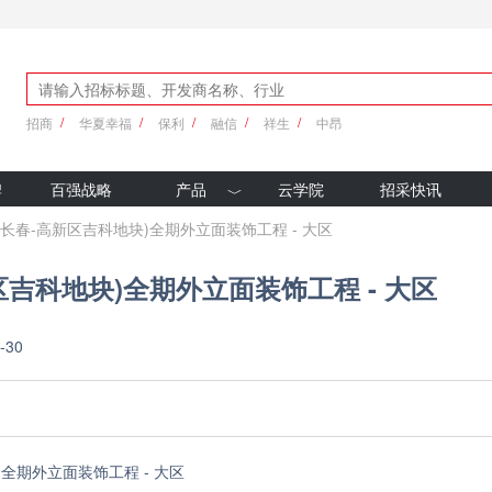
招商
华夏幸福
保利
融信
祥生
中昂
牌
百强战略
产品
云学院
招采快讯
优采产品库
长春-高新区吉科地块)全期外立面装饰工程 - 大区
新科技
区吉科地块)全期外立面装饰工程 - 大区
-30
全期外立面装饰工程 - 大区