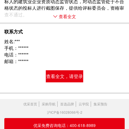
标人的建筑业企业资质动态监管状态，对动态监管处于不合
格状态的投标人进行截图保存，提供给评标委员会，资格审
查不通过。
查看全文
联系方式
姓名:***
手机：******
电话：******
邮箱：******
查看全文，请登录
优采首页
采购导航
首选品牌
云学院
集采预告
沪ICP备16028066号-2
优采免费咨询电话：400-618-8989