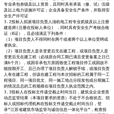
专业承包叁级及以上资质，且同时具有承装（修、试）伍级
及以上电力设施许可证；企业具备安全生产条件，并取得安
全生产许可证
3.2投标人拟派项目负责人须机电工程专业贰级及以上注册
建造师(注册在投标人单位) ，同时具有安全生产考核合格
证（B证），且必须满足下列条件：
（1）项目负责人不得同时在两个或者两个以上单位受聘或
者执业。
（2）项目负责人是非变更后无在建工程，或项目负责人是
变更后无在建工程（必须原合同工期已满且变更备案之日已
满6个月），或因非承包方原因致使工程项目停工或因故不
能按期开工、且已办理了项目负责人解锁手续，或项目负责
人有在建工程，但该在建工程与本次招标的工程属于同一工
程项目、同一项目批文、同一施工地点分段发包或分期施工
的情况且总的工程规模在项目负责人执业范围之内。
3.3投标人在投标文件递交截止时间当日，建筑业企业资质
动态监管结果（本项目要求的资质）不处于不合格状态。招
标人或招标代理机构在投标文件递交截止时间当日，登
录“江苏省建筑市场监管与诚信信息一体化平台”，检查投