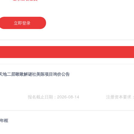
立即登录
天地二层啾啾解谜社美陈项目询价公告
报名截止日期：2026-08-14
注册资本要求
年框