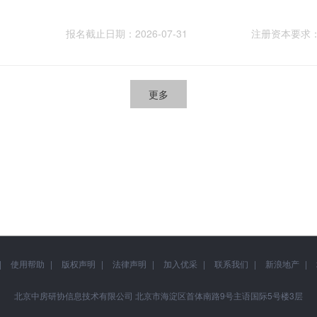
报名截止日期：2026-07-31
注册资本要求
更多
使用帮助
版权声明
法律声明
加入优采
联系我们
新浪地产
北京中房研协信息技术有限公司 北京市海淀区首体南路9号主语国际5号楼3层