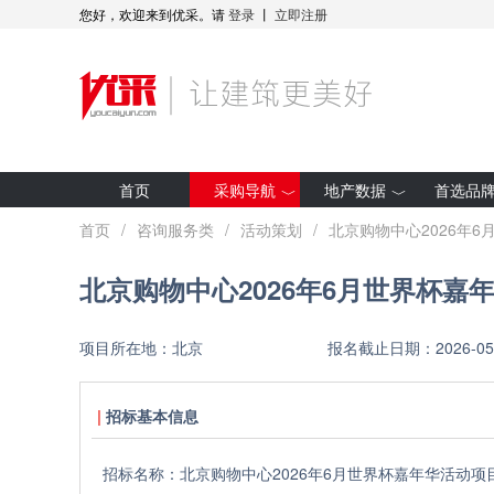
您好，欢迎来到优采。请
登录
丨
立即注册
首页
采购导航
地产数据
首选品
最新招标
房企拿地
首页
/
咨询服务类
/
活动策划
/
北京购物中心2026年
集采预告
项目开工
北京购物中心2026年6月世界杯嘉
采购人动态
全装修项目
优采·世纪金源
研究报告
项目所在地：
北京
报名截止日期：
2026-05
优采·G50
招标基本信息
招标名称：
北京购物中心2026年6月世界杯嘉年华活动项