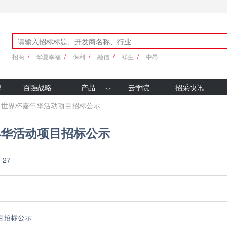
招商
华夏幸福
保利
融信
祥生
中昂
牌
百强战略
产品
云学院
招采快讯
优采产品库
6月世界杯嘉年华活动项目招标公示
新科技
年华活动项目招标公示
-27
目招标公示