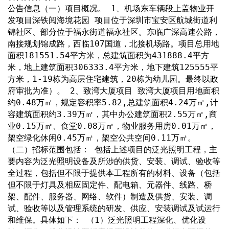
公告信息（一）项目概况。 1、机场东车辆段上盖物业开
发项目深铁阅海境花园 项目位于深圳市宝安区航城街道利
锦社区、部分位于福永街道福永社区。东临广深高速公路，
南接规划锦成路，西临107国道，北接机场路。项目总用地
面积181551.54平方米，总建筑面积为431888.4平方
米，地上建筑面积306333.4平方米，地下建筑125555平
方米，1-19栋为高层住宅建筑，20栋为幼儿园。最终以政
府审批为准）。 2、致湾大厦项目 致湾大厦项目用地面积
约0.48万㎡，规定容积率5.82,总建筑面积4.24万㎡,计
容建筑面积约3.39万㎡，其中办公建筑面积2.55万㎡,商
业0.15万㎡、食堂0.08万㎡，物业服务用房0.01万㎡，
架空绿化休闲0.45万㎡，架空公共空间0.11万㎡。 
（二）招标范围包括： 包括上述项目的泛光照明工程，主
要内容为泛光照明设备及所涉的供货、安装、调试、验收等
全过程，包括但不限于提供本工程所有的材料、设备（包括
但不限于灯具及相应固定件、配电箱、元器件、线路、桥
架、配件、服务器、网络、软件）制造及供货、安装、调
试、验收等以及管理系统的研发、供应、安装调试及试运行
和维保。具体如下： （1）泛光照明工程深化、优化设