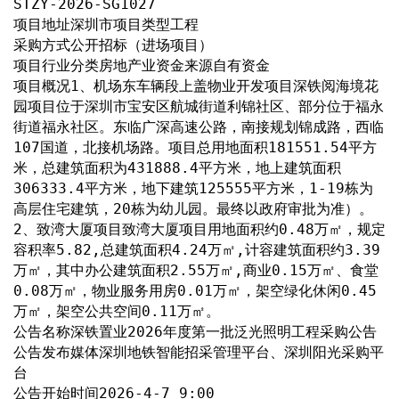
STZY-2026-SG1027
项目地址深圳市项目类型工程
采购方式公开招标（进场项目）
项目行业分类房地产业资金来源自有资金
项目概况1、机场东车辆段上盖物业开发项目深铁阅海境花
园项目位于深圳市宝安区航城街道利锦社区、部分位于福永
街道福永社区。东临广深高速公路，南接规划锦成路，西临
107国道，北接机场路。项目总用地面积181551.54平方
米，总建筑面积为431888.4平方米，地上建筑面积
306333.4平方米，地下建筑125555平方米，1-19栋为
高层住宅建筑，20栋为幼儿园。最终以政府审批为准）。
2、致湾大厦项目致湾大厦项目用地面积约0.48万㎡，规定
容积率5.82,总建筑面积4.24万㎡,计容建筑面积约3.39
万㎡，其中办公建筑面积2.55万㎡,商业0.15万㎡、食堂
0.08万㎡，物业服务用房0.01万㎡，架空绿化休闲0.45
万㎡，架空公共空间0.11万㎡。
公告名称深铁置业2026年度第一批泛光照明工程采购公告
公告发布媒体深圳地铁智能招采管理平台、深圳阳光采购平
台
公告开始时间2026-4-7 9:00