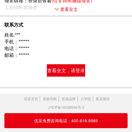
报名链接：
登录后查看
(仅支持电脑端报名)
工程物料类物资 
查看全文
联系方式
姓名:***
手机：******
电话：******
邮箱：******
查看全文，请登录
优采首页
采购导航
首选品牌
云学院
集采预告
沪ICP备16028066号-2
优采免费咨询电话：400-618-8989