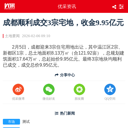
优采资讯
成都顺利成交3宗宅地，收金9.95亿元
土地要闻
2026-02-06 09:10
2月5日，成都迎来3宗住宅用地出让，其中温江区2宗、
新都区1宗，总土地面积8.13万㎡（合121.92亩），总规划建
筑面积17.64万㎡，总起始价9.95亿元。最终3宗地块均顺利
已成交，成交总价9.95亿元。
分享中心
优采微博
微信好友
朋友圈
QQ空间
热门新闻
市场
测试