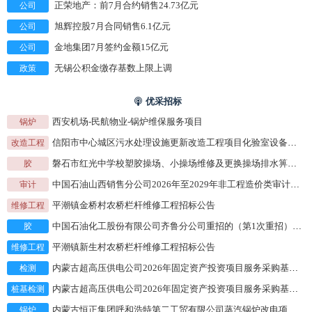
公司
正荣地产：前7月合约销售24.73亿元
公司
旭辉控股7月合同销售6.1亿元
公司
金地集团7月签约金额15亿元
政策
无锡公积金缴存基数上限上调
优采招标
锅炉
西安机场-民航物业-锅炉维保服务项目
改造工程
信阳市中心城区污水处理设施更新改造工程项目化验室设备、自控仪表设备及水处理设备采购(第2次采购)采购公告
胶
磐石市红光中学校塑胶操场、小操场维修及更换操场排水箅子围墙维修等项目（二次）竞争性磋商公告
审计
中国石油山西销售分公司2026年至2029年非工程造价类审计服务项目公开招标公告
维修工程
平潮镇金桥村农桥栏杆维修工程招标公告
胶
中国石油化工股份有限公司齐鲁分公司重招的（第1次重招）齐鲁分公司气化炉耐火砖及胶泥采购高铬砖/GB/T 30759 GGZ-90招标公告
维修工程
平潮镇新生村农桥栏杆维修工程招标公告
检测
内蒙古超高压供电公司2026年固定资产投资项目服务采购基建十五批蒙西地区2024-2025年独立储能电站接网工程桩基检测变更公告
桩基检测
内蒙古超高压供电公司2026年固定资产投资项目服务采购基建十五批蒙西地区2024-2025年独立储能电站接网工程桩基检测变更公告
锅炉
内蒙古恒正集团呼和浩特第二工贸有限公司蒸汽锅炉改电项目更正公示