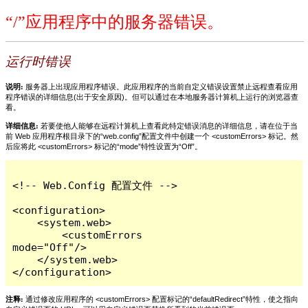
“/”应用程序中的服务器错误。
运行时错误
说明:
服务器上出现应用程序错误。此应用程序的当前自定义错误设置禁止远程查看应用
程序错误的详细信息(出于安全原因)。但可以通过在本地服务器计算机上运行的浏览器查
看。
详细信息:
若要使他人能够在远程计算机上查看此特定错误消息的详细信息，请在位于当
前 Web 应用程序根目录下的“web.config”配置文件中创建一个 <customErrors> 标记。然
后应将此 <customErrors> 标记的“mode”特性设置为“Off”。
<!-- Web.Config 配置文件 -->

<configuration>

    <system.web>

        <customErrors 
mode="Off"/>

    </system.web>

</configuration>
注释:
通过修改应用程序的 <customErrors> 配置标记的“defaultRedirect”特性，使之指向