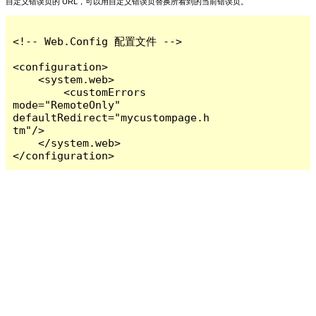
自定义错误页的 URL，可以用自定义错误页替换所看到的当前错误页。
<!-- Web.Config 配置文件 -->

<configuration>

    <system.web>

        <customErrors 
mode="RemoteOnly" 
defaultRedirect="mycustompage.h
tm"/>

    </system.web>

</configuration>