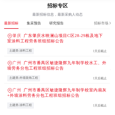
招标专区
2026房建供应链Top500首选品牌测评预申报启动
活动预告
最新招标信息，最新采购人动态
2026房建供应链TOP500首选品牌测评珠海评审会
活动预告
最新招标
集采预告
研究报告
招标市场
【精筑匠心好房 优采新质好材——供应链创新协作大会·北京
活动预告
站
肇庆
广东肇庆水映澜山项目C区28-29栋及地下
室涂料工程劳务班组招标公告
“产品精耕 新质生长”2025年中国住房租赁产品力峰会
活动预告
土建类-涂料工程
1天后截止
创新平台走进良信股份 暨“好房子”智慧用电调研交流会
活动预告
广州
广州市番禺区敏捷隆辉九年制学校水工、外
墙劳务分包工程班组招标公告
土建类-外墙装饰工程
1天后截止
广州
广州市番禺区敏捷隆辉九年制学校室内扇灰
+外墙涂料劳务分包工程班组招标公告
土建类-涂料工程
1天后截止