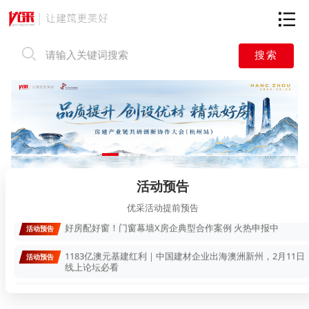
搜索
绿链行动 低碳新材
活动预告
澳标、渠道、本地化——解码中国建材出海澳洲实战攻略
活动预告
活动预告
速报名！建材企业出海中东的文化战略与市场洞察闭门交流
活动预告
会
优采活动提前预告
好房配好窗！门窗幕墙X房企典型合作案例 火热申报中
活动预告
1183亿澳元基建红利｜中国建材企业出海澳洲新州，2月11日
活动预告
线上论坛必看
掘金新疆，联动中亚｜解密房地产与门窗幕墙产业的协同新
活动预告
机遇