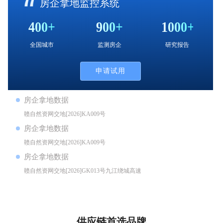
房企拿地监控系统
400+
900+
1000+
全国城市
监测房企
研究报告
申请试用
房企拿地数据
赣自然资网交地[2026]KA009号
360502004011GB10601（珠珊镇石山村委）
房企拿地数据
DKA2026015
赣自然资网交地[2026]KA009号
360502002034GB00071 （袁河组团）
房企拿地数据
DKA2026016
赣自然资网交地[2026]GK013号九江绕城高速东
侧、叶家庄西南侧二号地块DGK2026030
供应链首选品牌