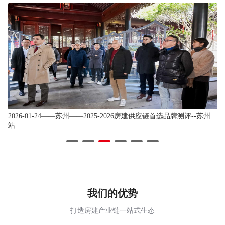
州
2026-01-24——苏州——2025-2026房建供应链首选品牌测评--苏州
2
站
站
我们的优势
打造房建产业链一站式生态