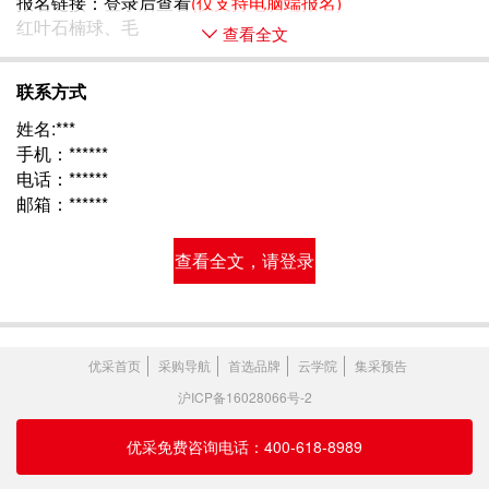
报名链接：
登录后查看
(仅支持电脑端报名)
红叶石楠球、毛 
查看全文
联系方式
姓名:***
手机：******
电话：******
邮箱：******
查看全文，请登录
优采首页
采购导航
首选品牌
云学院
集采预告
沪ICP备16028066号-2
优采免费咨询电话：400-618-8989