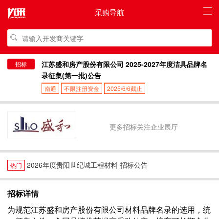
采购导航
江苏盛和房产股份有限公司 2025-2027年度洁具品牌名
招标
录征集(第一批)公告
南通
不限注册资金
2025/6/6截止
更多招标关注企业展厅
2026年度贵阳世纪城工程材料-招标公告
热门
招标详情
为规范江苏盛和房产股份有限公司材料品牌名录的选用，统