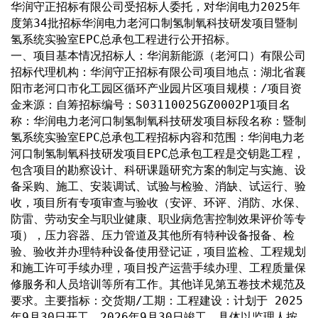
华润守正招标有限公司受招标人委托，对华润电力2025年
度第34批招标华润电力老河口制氢制氧科技研发项目暨制
氢系统实验室EPC总承包工程进行公开招标。
一、项目基本情况招标人：华润新能源（老河口）有限公司
招标代理机构：华润守正招标有限公司项目地点：湖北省襄
阳市老河口市化工园区循环产业园片区项目规模：/项目资
金来源：自筹招标编号：S03110025GZ0002P1项目名
称：华润电力老河口制氢制氧科技研发项目标段名称：暨制
氢系统实验室EPC总承包工程招标内容和范围：华润电力老
河口制氢制氧科技研发项目EPC总承包工程是交钥匙工程，
包含项目的勘察设计、科研课题研究方案的制定与实施、设
备采购、施工、安装调试、试验与检验、消缺、试运行、验
收，项目所有专项审查与验收（安评、环评、消防、水保、
防雷、劳动安全与职业健康、职业病危害控制效果评价等专
项），压力容器、压力管道及其他所有特种设备报备、检
验、验收并办理特种设备使用登记证，项目监检、工程规划
和施工许可手续办理，项目投产运营手续办理、工程质量保
修服务和人员培训等所有工作。其他详见第五卷技术规范及
要求。主要指标：交货期/工期：工程建设：计划于 2025
年9月30日开工，2026年9月30日竣工，具体以监理人按