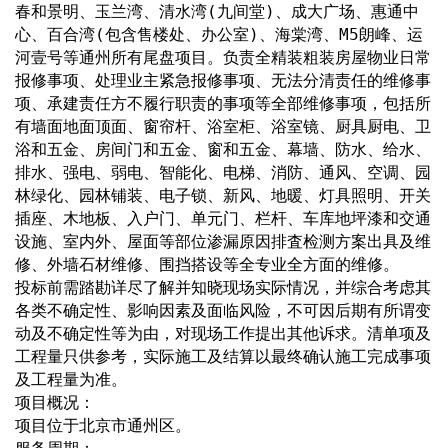
春和景明、玉兰湾、清水湾(九间堂)、成大广场、惠通中
心、百合湾(包含售楼处、办公室)、海棠湾、M5朗峰、运
河壹号等通州所有尾盘项目。负责全精装粗装房屋物业日常
报修事项、处理业主紧急报修事项、无法分清责任的维修事
项、承建责任方不履行职责的事项等全部维修事项，包括所
有墙面地面顶面、窗帘杆、浴室柜、浴室镜、厨具厨电、卫
浴和五金、房间门和五金、窗和五金、幕墙、防水、给水、
排水、强电、弱电、智能化、电梯、消防、通风、空调、园
林绿化、园林铺装、电子锁、新风、地暖、灯具照明、开关
插座、木地板、入户门、单元门、栏杆、车库地坪漆和交通
设施、室内外、屋面等部位渗漏原因排査检测方案出具及维
修、外墙石材维修、围挡搭设等全专业全方面的维修。
投标前需踏勘详尽了解并知晓现场实际情况，并综合考虑其
各类不确定性、影响因素及面临风险，不可因后期有所谓变
动及不确定性等为由，对现场工作提出其他诉求。清单项及
工程量只供参考，实际施工及结算以最终确认施工完成事项
及工程量为准。
项目概况：
项目位于北京市通州区。