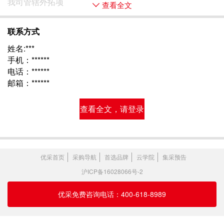
我司管辖外拓项 
查看全文
联系方式
姓名:***
手机：******
电话：******
邮箱：******
查看全文，请登录
优采首页
采购导航
首选品牌
云学院
集采预告
沪ICP备16028066号-2
优采免费咨询电话：400-618-8989