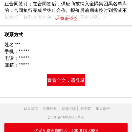
止合同签订；在合同签后，供应商被纳入金隅集团黑名单库
的，合同执行完成后终止合作。报价后逾期未按时到货或不
能执行，将列入黑名单，不能再参与平台业务。< 
查看全文
联系方式
姓名:***
手机：******
电话：******
邮箱：******
查看全文，请登录
优采首页
采购导航
首选品牌
云学院
集采预告
沪ICP备16028066号-2
优采免费咨询电话：400-618-8989