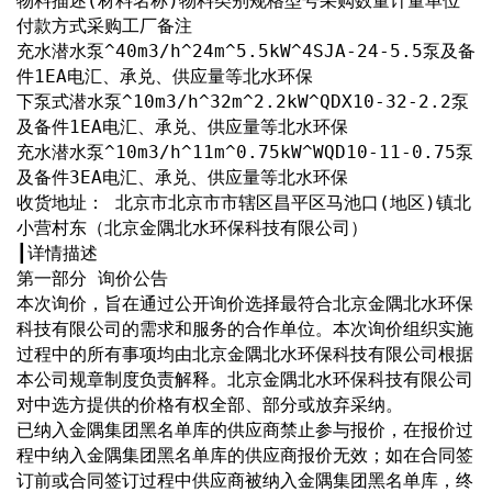
物料描述(材料名称)物料类别规格型号采购数量计量单位
付款方式采购工厂备注
充水潜水泵^40m3/h^24m^5.5kW^4SJA-24-5.5泵及备
件1EA电汇、承兑、供应量等北水环保
下泵式潜水泵^10m3/h^32m^2.2kW^QDX10-32-2.2泵
及备件1EA电汇、承兑、供应量等北水环保
充水潜水泵^10m3/h^11m^0.75kW^WQD10-11-0.75泵
及备件3EA电汇、承兑、供应量等北水环保
收货地址： 北京市北京市市辖区昌平区马池口(地区)镇北
小营村东（北京金隅北水环保科技有限公司）
┃详情描述
第一部分 询价公告
本次询价，旨在通过公开询价选择最符合北京金隅北水环保
科技有限公司的需求和服务的合作单位。本次询价组织实施
过程中的所有事项均由北京金隅北水环保科技有限公司根据
本公司规章制度负责解释。北京金隅北水环保科技有限公司
对中选方提供的价格有权全部、部分或放弃采纳。
已纳入金隅集团黑名单库的供应商禁止参与报价，在报价过
程中纳入金隅集团黑名单库的供应商报价无效；如在合同签
订前或合同签订过程中供应商被纳入金隅集团黑名单库，终