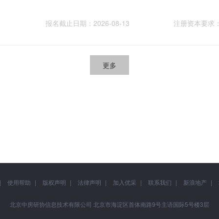
报名截止日期：2026-08-13
注册资本要求
更多
使用帮助
版权声明
法律声明
加入优采
联系我们
新浪地产
北京中房研协信息技术有限公司 北京市海淀区首体南路9号主语国际5号楼3层