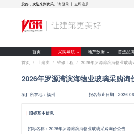
您好，欢迎来到优采。请
登录
丨
立即注册
首页
采购导航
地产数据
首选品
最新招标
房企拿地
首页
/
土建类
/
维修工程
/
2026年罗源湾滨海物业玻
集采预告
项目开工
2026年罗源湾滨海物业玻璃采购询
采购人动态
全装修项目
优采·世纪金源
研究报告
项目所在地：
福州
报名截止日期：
2026-06
优采·G50
招标基本信息
招标名称：
2026年罗源湾滨海物业玻璃采购询价公告