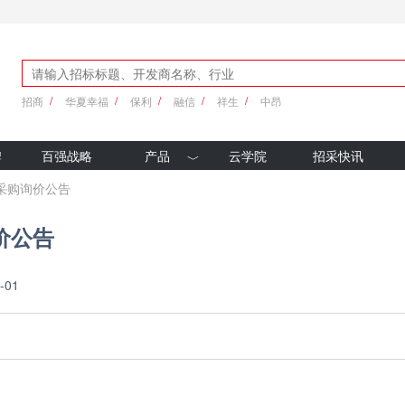
招商
华夏幸福
保利
融信
祥生
中昂
牌
百强战略
产品
云学院
招采快讯
优采产品库
璃采购询价公告
新科技
价公告
-01