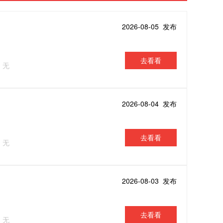
2026-08-05 发布
去看看
：无
2026-08-04 发布
去看看
：无
2026-08-03 发布
去看看
：无