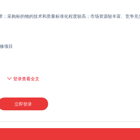
求；采购标的物的技术和质量标准化程度较高；市场资源较丰富、竞争充
维修项目
登录查看全文
立即登录