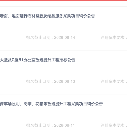
中心墙面、地面进行石材翻新及结晶服务采购项目询价公告
报名截止日期：2026-08-14
注册资本要求
中心大堂及C座B1办公室改造提升工程招标公告
报名截止日期：2026-08-13
注册资本要求
务中心停车场照明、岗亭、花箱等改造提升工程采购项目询价公告
报名截止日期：2026-08-11
注册资本要求