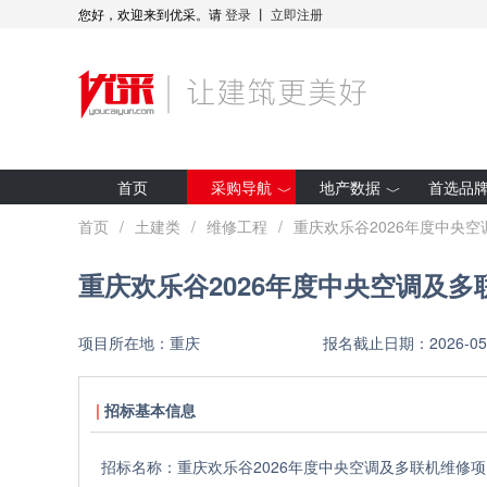
您好，欢迎来到优采。请
登录
丨
立即注册
首页
采购导航
地产数据
首选品
最新招标
房企拿地
首页
/
土建类
/
维修工程
/
重庆欢乐谷2026年度中央
集采预告
项目开工
重庆欢乐谷2026年度中央空调及
采购人动态
全装修项目
优采·世纪金源
研究报告
项目所在地：
重庆
报名截止日期：
2026-05
优采·G50
招标基本信息
招标名称：
重庆欢乐谷2026年度中央空调及多联机维修