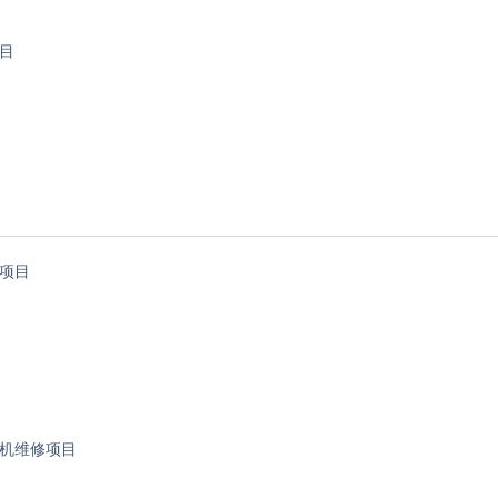
项目
修项目
联机维修项目