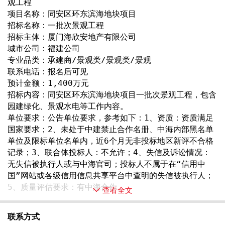
观工程
项目名称：同安区环东滨海地块项目
招标名称：一批次景观工程
招标主体：厦门海欣安地产有限公司
城市公司：福建公司
专业品类：承建商/景观类/景观类/景观
联系电话：报名后可见
预计金额：1,400万元
招标内容：同安区环东滨海地块项目一批次景观工程，包含
园建绿化、景观水电等工作内容。
单位要求：公告单位要求，参考如下：1、资质：资质满足
国家要求；2、未处于中建禁止合作名册、中海内部黑名单
单位及限标单位名单内，近6个月无非投标地区新评不合格
记录；3、联合体投标人：不允许；4、失信及诉讼情况：
无失信被执行人或与中海官司；投标人不属于在“信用中
国”网站或各级信用信息共享平台中查明的失信被执行人；
5、质量评估要求：有中海合作 
查看全文
联系方式