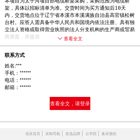
本项目为太子河项目部电缆桥架采购，采购范围为电缆桥
架，具体以招标清单为准。交货时间为买方通知后10天
内，交货地点位于辽宁省本溪市本溪满族自治县高官镇松树
台村。应答人需具备中华人民共和国境内依法注册、具有独
立法人资格或取得营业执照的法人分支机构的生产商或贸易
商资质，并提供 
查看全文
联系方式
姓名:***
手机：******
电话：******
邮箱：******
查看全文，请登录
优采首页
采购导航
首选品牌
云学院
集采预告