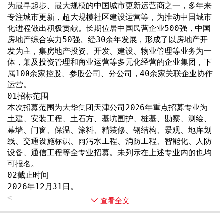
为最早起步、最大规模的中国城市更新运营商之一，多年来
专注城市更新，超大规模社区建设运营等，为推动中国城市
化进程做出积极贡献。长期位居中国民营企业500强，中国
房地产综合实力50强。经30余年发展，形成了以房地产开
发为主，集房地产投资、开发、建设、物业管理等业务为一
体，兼及投资管理和商业运营等多元化经营的企业集团，下
属100余家控股、参股公司、分公司，40余家关联企业协作
运营。
01招标范围
本次招募范围为大华集团天津公司2026年重点招募专业为
土建、安装工程、土石方、基坑围护、桩基、勘察、测绘、
幕墙、门窗、保温、涂料、精装修、钢结构、景观、地库划
线、交通设施标识、雨污水工程、消防工程、智能化、人防
设备、通信工程等全专业招募。未列示在上述专业内的也均
可报名。
02截止时间
2026年12月31日。
<
查看全文