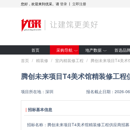
您好，欢迎来到优采。请
登录
丨
立即注册
首页
采购导航
地产数据
首选品
最新招标
房企拿地
首页
/
精装修
/
室内精装修工程
/
腾创未来项目T4美术
集采预告
项目开工
腾创未来项目T4美术馆精装修工程
采购人动态
全装修项目
优采·世纪金源
研究报告
项目所在地：
深圳
报名截止日期：
2026-06
优采·G50
招标基本信息
招标名称：
腾创未来项目T4美术馆精装修工程供应商招募