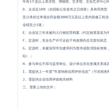
年有1个及以上美术馆、博物馆、艺术馆、文化艺术中心
D. 企业近10年（自招标公告发布之日倒算）具有同类
至少承担过单项合同金额3000万元及以上室内装修工程
业绩至少1项；
E. 企业近三年未被列入行贿犯罪档案（约定核查渠道为
F. 定选时，安全生产许可证处于有效期内且无暂扣状态
G. 定选时，未被深圳市住建局列为暂停或取消投标资
站）；
H. 参与单位不得与监理单位、设计单位存在隶属关系或
I. 需提供上一年度“年度纳税信用评价信息”（可在税
J. 需提供企业信用评级相关材料
三、需要上传的文件：