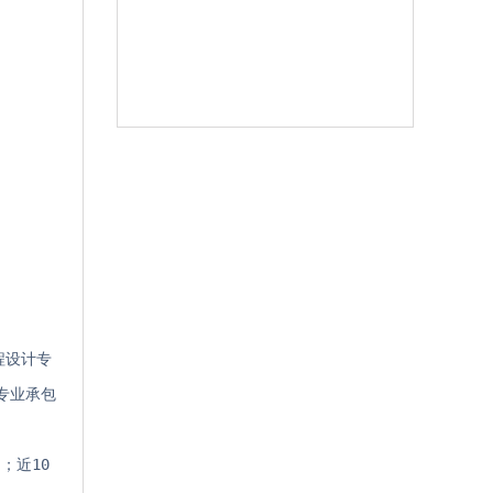
程设计专
专业承包
；近10