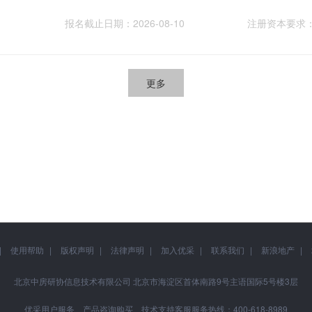
报名截止日期：2026-08-10
注册资本要求
更多
使用帮助
版权声明
法律声明
加入优采
联系我们
新浪地产
北京中房研协信息技术有限公司 北京市海淀区首体南路9号主语国际5号楼3层
优采用户服务、产品咨询购买、技术支持客服服务热线：400-618-8989