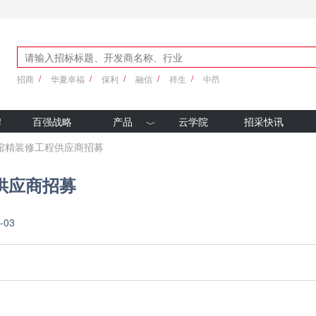
招商
华夏幸福
保利
融信
祥生
中昂
牌
百强战略
产品
云学院
招采快讯
优采产品库
馆精装修工程供应商招募
新科技
供应商招募
-03