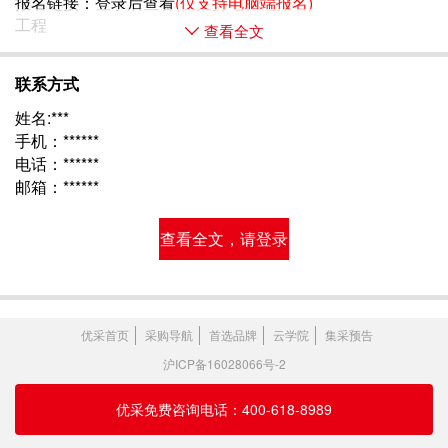
报名链接：
登录后查看
(仅支持电脑端报名)
工程 
查看全文
联系方式
姓名:***
手机：******
电话：******
邮箱：******
查看全文，请登录
优采首页
采购导航
首选品牌
云学院
集采预告
沪ICP备16028066号-2
优采免费咨询电话：400-618-8989