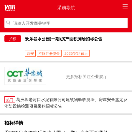
采购导航
欢乐谷水公园(一期)房产面积测绘招标公告
招标
西安
不限注册资金
2025/9/24截止
更多招标关注企业展厅
葛洲坝老河口水泥有限公司建筑物验收测绘、房屋安全鉴定及
热门
消防设施检测项目采购招标公告
招标详情