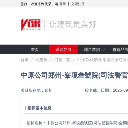
您好，欢迎来到优采。请
登录
丨
立即注册
首页
采购导航
地产数据
首选品
最新招标
房企拿地
首页
/
土建类
/
门窗工程
/
中原公司郑州-峯境叁號院(
集采预告
项目开工
中原公司郑州-峯境叁號院(司法警
采购人动态
全装修项目
优采·世纪金源
研究报告
项目所在地：
郑州
报名截止日期：
2025-09
优采·G50
招标基本信息
招标名称：
中原公司郑州-峯境叁號院(司法警官学院)全