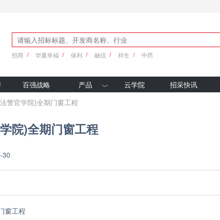
招商
华夏幸福
保利
融信
祥生
中昂
牌
百强战略
产品
云学院
招采快讯
优采产品库
司法警官学院)全期门窗工程
新科技
官学院)全期门窗工程
-30
期门窗工程