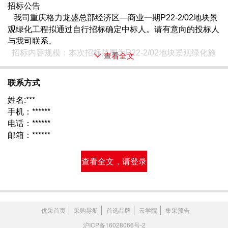
招标公告
   我司重庆格力龙盛总部经济区—商业一期P22-2/02地块景
观绿化工程拟通过自行招标确定中标人。请有意向的投标人
与我司联系。
  招标内容规模：本次招标范围为P22-2/02地块景观绿化施 
查看全文
联系方式
姓名:***
手机：******
电话：******
邮箱：******
查看全文，请登录
优采首页
采购导航
首选品牌
云学院
集采预告
沪ICP备16028066号-2