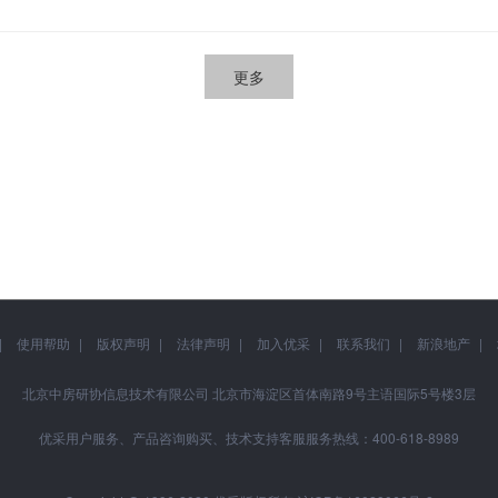
更多
使用帮助
版权声明
法律声明
加入优采
联系我们
新浪地产
北京中房研协信息技术有限公司 北京市海淀区首体南路9号主语国际5号楼3层
优采用户服务、产品咨询购买、技术支持客服服务热线：400-618-8989