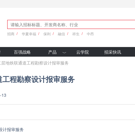
招商
华夏幸福
保利
融信
祥生
中昂
牌
百强战略
产品
云学院
招采快讯
优采产品库
二层地铁联通道工程勘察设计报审服务
新科技
道工程勘察设计报审服务
-13
设计报审服务