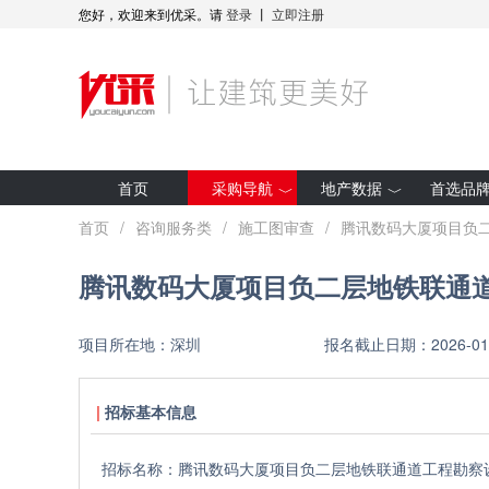
您好，欢迎来到优采。请
登录
丨
立即注册
首页
采购导航
地产数据
首选品
最新招标
房企拿地
首页
/
咨询服务类
/
施工图审查
/
腾讯数码大厦项目负
集采预告
项目开工
腾讯数码大厦项目负二层地铁联通
采购人动态
全装修项目
优采·世纪金源
研究报告
项目所在地：
深圳
报名截止日期：
2026-01
优采·G50
招标基本信息
招标名称：
腾讯数码大厦项目负二层地铁联通道工程勘察