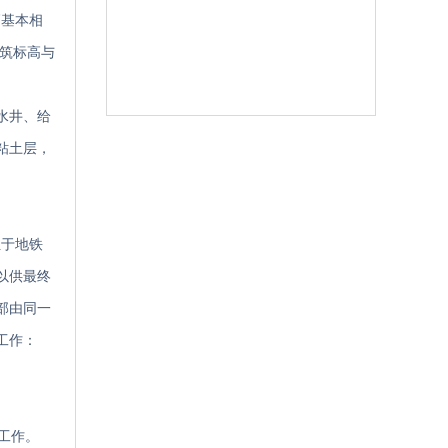
高基本相
建筑标高与
水井、给
粘土层，
位于地铁
以供最终
部由同一
工作：
工作。