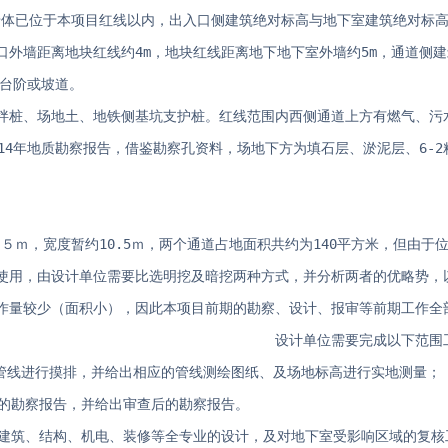
度墙体已位于本项目红线以内，出入口侧建筑绝对标高与地下室建筑绝对标
入口外墙距离地块红线约4m，地块红线距离地下地下室外墙约5m，通道侧
置台阶或坡道。
拌桩、场地土、地铁侧基坑支护桩。红线范围内西侧通道上方有燃气、污
14年地质勘察报告，借鉴勘察孔资料，场地下方为填石层、淤泥层、6-2
约５ｍ，宽度暂约10.5ｍ，两个通道占地面积共约为140平方米，但由于
使用，由设计单位需要比选明挖及暗挖两种方式，并分析两者的优略势，
作量较少（面积小），因此本项目前期的勘察、设计、报审等前期工作全
　　　　　　　　　　　　　　　　　　　　设计单位需要完成以下范围
的管线进行摸排，并给出相应的管线测绘图纸、及场地标高进行实地测量；
应的勘察报告，并给出审查后的勘察报告。
的建筑、结构、机电、装修等全专业的设计，及对地下室受影响区域的复核