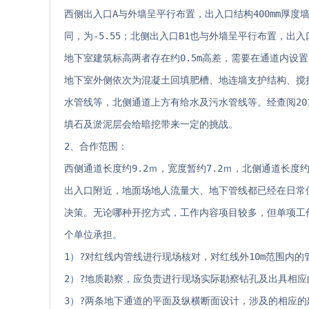
西侧出入口A与外墙呈平行布置，出入口结构400mm厚
同，为-5.55；北侧出入口B1也与外墙呈平行布置，出
地下室建筑标高两者存在约0.5m高差，需要在通道内设
地下室外侧依次为混凝土回填肥槽、地连墙支护结构、搅
水管线等，北侧通道上方有给水及污水管线等。经查阅20
填石及淤泥层会给暗挖带来一定的挑战。
2、合作范围：
西侧通道长度约9.2ｍ，宽度暂约7.2ｍ，北侧通道长度
出入口附近，地面场地人流量大、地下管线都已经在日常
决策。无论哪种开挖方式，工作内容项目较多，但单项工
个单位承担。　　　　　　　　　　　　　　　　　　　
1）?对红线内管线进行现场核对，对红线外10m范围内
2）?地质勘察，应负责进行现场实际勘察钻孔及出具相
3）?两条地下通道的平面及纵横断面设计，涉及的相应