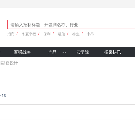
招商
华夏幸福
保利
融信
祥生
中昂
牌
百强战略
产品
云学院
招采快讯
优采产品库
目勘察设计
新科技
-10