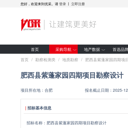
您好，欢迎来到优采。请
登录
丨
立即注册
首页
采购导航
地产数据
首选品
最新招标
房企拿地
首页
/
勘察检测类
/
地质勘察
/
肥西县紫蓬家园四期项
集采预告
项目开工
肥西县紫蓬家园四期项目勘察设计
采购人动态
全装修项目
优采·世纪金源
研究报告
项目所在地：
合肥
报名截止日期：
2025-12
优采·G50
招标基本信息
招标名称：
肥西县紫蓬家园四期项目勘察设计