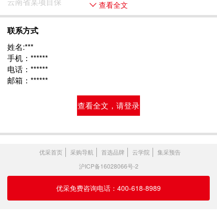
云南省某项目保 
查看全文
联系方式
姓名:***
手机：******
电话：******
邮箱：******
查看全文，请登录
优采首页
采购导航
首选品牌
云学院
集采预告
沪ICP备16028066号-2
优采免费咨询电话：400-618-8989