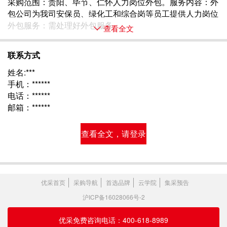
采购范围：贵阳、毕节、仁怀人力岗位外包。服务内容：外
包公司为我司安保员、绿化工和综合岗等员工提供人力岗位
外包服务：需处理好外包服务 
查看全文
联系方式
姓名:***
手机：******
电话：******
邮箱：******
查看全文，请登录
优采首页
采购导航
首选品牌
云学院
集采预告
沪ICP备16028066号-2
优采免费咨询电话：400-618-8989