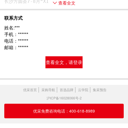
长沙方圆荟7-8月“XI 
查看全文
联系方式
姓名:***
手机：******
电话：******
邮箱：******
查看全文，请登录
优采首页
采购导航
首选品牌
云学院
集采预告
沪ICP备16028066号-2
优采免费咨询电话：400-618-8989