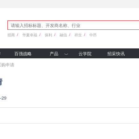
招商
华夏幸福
保利
融信
祥生
中昂
牌
百强战略
产品
云学院
招采快讯
优采产品库
采购申请
新科技
请
-29