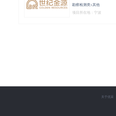
勘察检测类>其他
项目所在地：宁波
关于优采