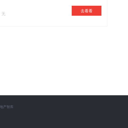
去看看
：无
地产智库