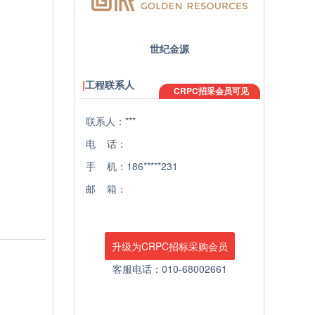
世纪金源
工程联系人
CRPC招采会员可见
联系人：***
电 话：
手 机：186*****231
邮 箱：
升级为CRPC招标采购会员
客服电话：010-68002661