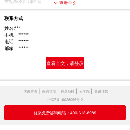
世纪城本部园区管 
查看全文
联系方式
姓名:***
手机：******
电话：******
邮箱：******
查看全文，请登录
优采首页
采购导航
首选品牌
云学院
集采预告
沪ICP备16028066号-2
优采免费咨询电话：400-618-8989