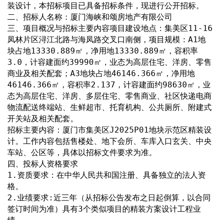
装设计，本招标项目已具备招标条件，现进行公开招标。
二、招标人名称：厦门海峡和颂房地产有限公司
三、项目概况与招标主要内容项目建设地点：集美区11-16
凤林片区浔江北路与海凤路交叉口南侧，项目规模：A1地
块占地13330.889㎡，净用地13330.889㎡，容积率
3.0，计容建面约39990㎡，业态为高层住宅、洋房、零售
商业及相关配套；A3地块占地46146.366㎡，净用地
46146.366㎡，容积率2.137，计容建面约98630㎡，业
态为高层住宅、洋房、多层住宅、零售商业、社区快递电商
物流配送终端站、生鲜超市、托育机构、公共厕所、附建式
开关站及相关配套。
招标主要内容：厦门市集美区J2025P01地块示范区精装设
计。工作内容包括售楼处、地下会所、车库入口玄关、中央
车站、公区等，具体以招标文件要求为准。
四、投标人资格要求
1.资质要求：在中华人民共和国注册、具备独立的法人资
格。
2.业绩要求:近三年（从招标公告发布之日起倒算，以合同
签订时间为准）具有3个类似项目的精装方案设计工程业