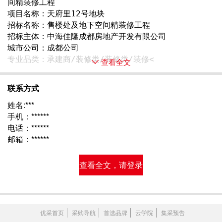
间精装修工程
项目名称：天府里12号地块
招标名称：售楼处及地下空间精装修工程
招标主体：中海佳隆成都房地产开发有限公司
城市公司：成都公司
专业品类：承建商/装修类/装修类/装修< 
查看全文
联系方式
姓名:***
手机：******
电话：******
邮箱：******
查看全文，请登录
优采首页
采购导航
首选品牌
云学院
集采预告