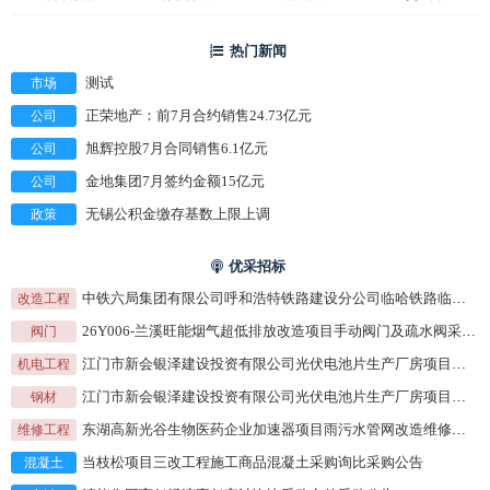
热门新闻
市场
测试
公司
正荣地产：前7月合约销售24.73亿元
公司
旭辉控股7月合同销售6.1亿元
公司
金地集团7月签约金额15亿元
政策
无锡公积金缴存基数上限上调
优采招标
改造工程
中铁六局集团有限公司呼和浩特铁路建设分公司临哈铁路临河至额济纳段扩能改造工程LEKNSG-5标段（K411+100-K423+025含巴润海日罕站场）段路基附属、涵洞工程及相关工程招标公告
阀门
26Y006-兰溪旺能烟气超低排放改造项目手动阀门及疏水阀采购采购公告
机电工程
江门市新会银泽建设投资有限公司光伏电池片生产厂房项目机电工程支吊架钢材谈判采购采购公告
钢材
江门市新会银泽建设投资有限公司光伏电池片生产厂房项目机电工程支吊架钢材谈判采购采购公告
维修工程
东湖高新光谷生物医药企业加速器项目雨污水管网改造维修工程采购公告
混凝土
当枝松项目三改工程施工商品混凝土采购询比采购公告