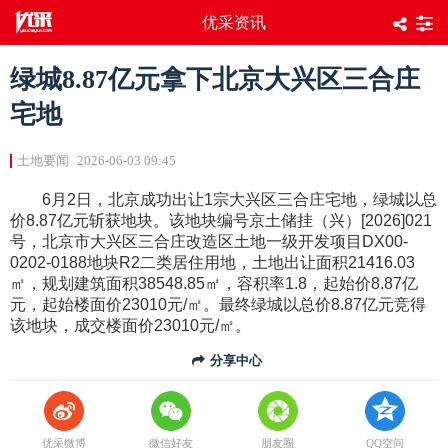
优采资讯
绿城8.87亿元拿下北京大兴区三合庄
宅地
土地要闻
2026-06-03 09:45
6月2日，北京成功出让1宗大兴区三合庄宅地，绿城以总
价8.87亿元斩获地块。该地块编号京土储挂（兴）[2026]021
号，北京市大兴区三合庄改造区土地一级开发项目DX00-
0202-0188地块R2二类居住用地，土地出让面积21416.03
㎡，规划建筑面积38548.85㎡，容积率1.8，起始价8.87亿
元，起始楼面价23010元/㎡。最终绿城以总价8.87亿元竞得
该地块，成交楼面价23010元/㎡。
分享中心
优采微博
微信好友
朋友圈
QQ空间