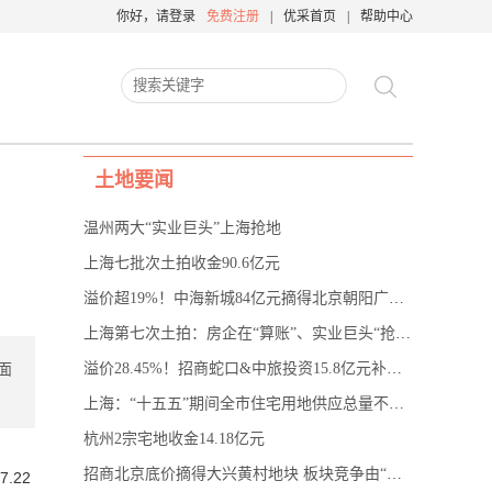
你好，请登录
免费注册
|
优采首页
|
帮助中心
土地要闻
温州两大“实业巨头”上海抢地
上海七批次土拍收金90.6亿元
溢价超19%！中海新城84亿元摘得北京朝阳广渠路地块
上海第七次土拍：房企在“算账”、实业巨头“抢C位”
溢价28.45%！招商蛇口&中旅投资15.8亿元补仓上海浦东唐镇
面
上海：“十五五”期间全市住宅用地供应总量不少于20平方公里
杭州2宗宅地收金14.18亿元
招商北京底价摘得大兴黄村地块 板块竞争由“厮杀”转向竞合
.22