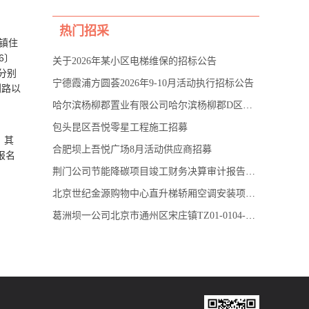
热门招采
镇住
6〕
关于2026年某小区电梯维保的招标公告
分别
宁德霞浦方圆荟2026年9-10月活动执行招标公告
划路以
哈尔滨杨柳郡置业有限公司哈尔滨杨柳郡D区一批次地库内围挡工程
包头昆区吾悦零星工程施工招募
，其
合肥坝上吾悦广场8月活动供应商招募
报名
荆门公司节能降碳项目竣工财务决算审计报告采购公告
北京世纪金源购物中心直升梯轿厢空调安装项目询价公告
葛洲坝一公司北京市通州区宋庄镇TZ01-0104-0002等地块项目幕墙工程专业分包采购招标公告